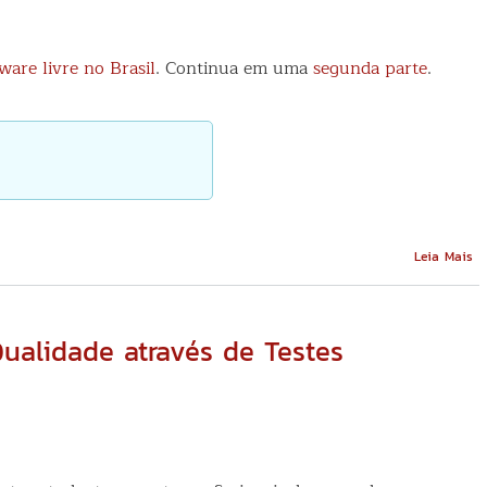
ware livre no Brasil
. Continua em uma
segunda parte
.
So
Leia Mais
A
ju
d
so
ualidade através de Testes
li
n
Br