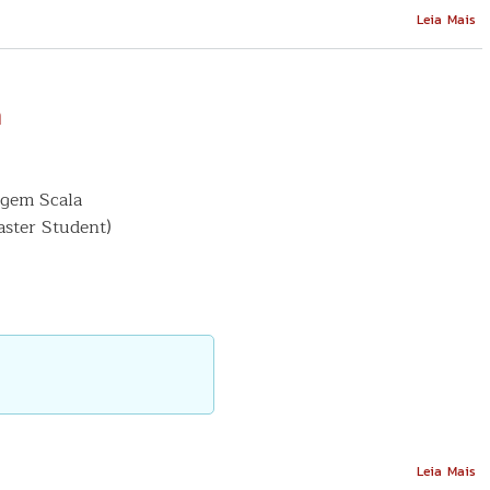
So
Leia Mais
T
Bu
of
O
a
So
agem Scala
aster Student)
So
Leia Mais
U