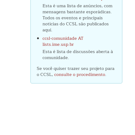
Esta é uma lista de anúncios, com
mensagens bastante esporádicas.
Todos os eventos e principais
notícias do CCSL são publicados
aqui.
ccsl-comunidade AT
lists.ime.usp.br
Esta é lista de discussões aberta à
comunidade.
bre
senvolvimento
Se você quiser trazer seu projeto para
e
o CCSL,
consulte o procedimento
.
ftware
e
alidade
ravés
e
stes
utomatizados