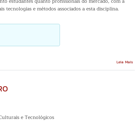
tanto estudantes quanto profissionais do mercado, com a
s tecnologias e métodos associados a esta disciplina.
So
Leia Mais
De
d
So
d
PRO
Qu
at
d
Te
A
ulturais e Tecnológicos