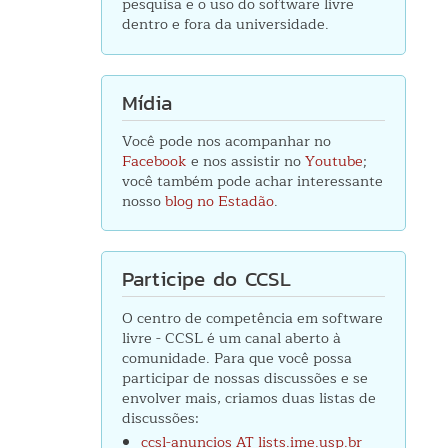
pesquisa e o uso do software livre
dentro e fora da universidade.
Mídia
Você pode nos acompanhar no
Facebook
e nos assistir no
Youtube
;
você também pode achar interessante
nosso
blog no Estadão
.
bre
spectos
rídicos
Participe do CCSL
o
ftware
O centro de competência em software
vre
livre - CCSL é um canal aberto à
o
comunidade. Para que você possa
asil
participar de nossas discussões e se
envolver mais, criamos duas listas de
discussões:
ccsl-anuncios AT lists.ime.usp.br