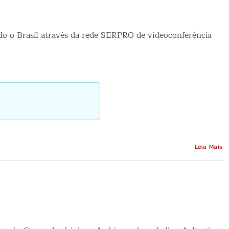
o o Brasil através da rede SERPRO de vídeoconferência
So
Leia Mais
Cu
d
so
li
e
o
S