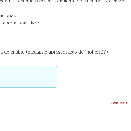
guir. Comandos básicos. Ambiente de trabalho. Aplicativos.
acional.
 operacional livre.
a de ensino (mediante apresentação de "hollerith")
So
Leia Mais
Li
Bá