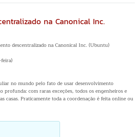
in
à
li
ntralizado na Canonical Inc.
Sc
nto descentralizado na Canonical Inc. (Ubuntu)
feira)
liar no mundo pelo fato de usar desenvolvimento
o profunda: com raras exceções, todos os engenheiros e
s casas. Praticamente toda a coordenação é feita online ou