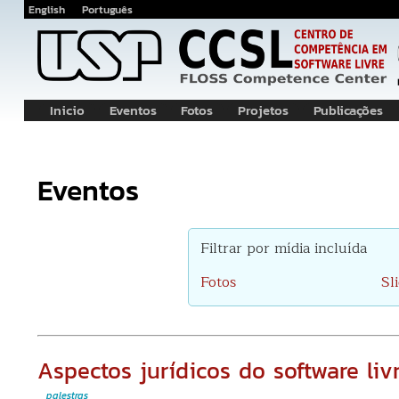
English
Português
Inicio
Eventos
Fotos
Projetos
Publicações
Navegação
Principal
Eventos
Filtrar por mídia incluída
Fotos
Sl
Aspectos jurídicos do software livr
palestras