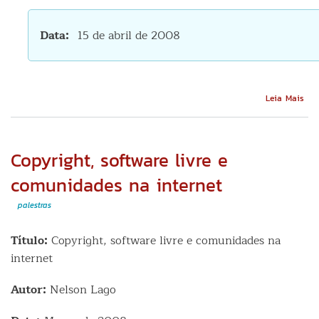
Data
15 de abril de 2008
Sob
Leia Mais
IPR,
La
and
FLO
Copyright, software livre e
bui
a
comunidades na internet
pro
co
palestras
Título:
Copyright, software livre e comunidades na
internet
Autor:
Nelson Lago