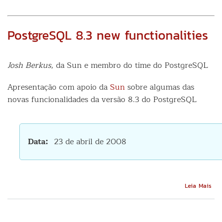
PostgreSQL 8.3 new functionalities
Josh Berkus
, da Sun e membro do time do PostgreSQL
Apresentação com apoio da
Sun
sobre algumas das
novas funcionalidades da versão 8.3 do PostgreSQL
Data
23 de abril de 2008
Sob
Leia Mais
Pos
8.3
ne
func