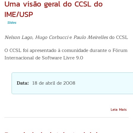
Uma visão geral do CCSL do
IME/USP
Slides
Nelson Lago
,
Hugo Corbucci
e
Paulo Meirelles
do CCSL
O CCSL foi apresentado à comunidade durante o Fórum
Internacional de Software Livre 9.0
Data
18 de abril de 2008
Sob
Leia Mais
Um
vis
ger
do