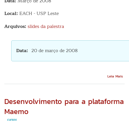
Data:
Março de 2008
Local:
EACH - USP Leste
Arquivos:
slides da palestra
Data
20 de março de 2008
Sob
Leia Mais
Cop
sof
livr
e
Desenvolvimento para a plataforma
com
na
Maemo
int
cursos