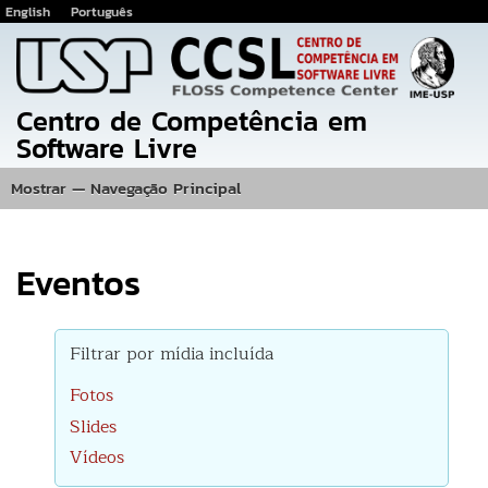
English
Português
Pular
para
o
conteúdo
Centro de Competência em
principal
Software Livre
Mostrar — Navegação Principal
Navegação
Principal
Inicio
Eventos
Fotos
Projetos
Publicações
Equipe
Localização
Eventos
Filtrar por mídia incluída
Fotos
Slides
Vídeos