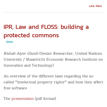
Sob
Leia Mais
An
ove
of
the
IPR, Law and FLOSS: building a
CCS
at
protected commons
IME
Slides
Rishab Aiyer Ghosh
(Senior Researcher, United Nations
University / Maastricht Economic Research Institute on
Innovation and Technology)
An overview of the different laws regarding the so-
called ""intelectual property rights"" and how they affect
free software
The
presentation
(pdf format)