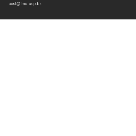
Footer
ccsl@ime.usp.br
.
menu