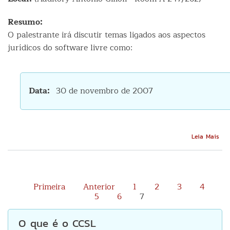
Resumo:
O palestrante irá discutir temas ligados aos aspectos
jurídicos do software livre como:
Data
30 de novembro de 2007
Sob
Leia Mais
Asp
Leg
de
Sof
Liv
Primeira
Anterior
1
2
3
4
5
6
7
O que é o CCSL