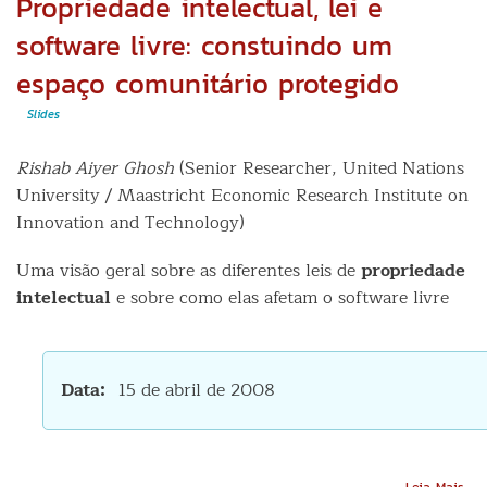
Propriedade intelectual, lei e
CCS
do
software livre: constuindo um
IME
espaço comunitário protegido
Slides
Rishab Aiyer Ghosh
(Senior Researcher, United Nations
University / Maastricht Economic Research Institute on
Innovation and Technology)
Uma visão geral sobre as diferentes leis de
propriedade
intelectual
e sobre como elas afetam o software livre
Data
15 de abril de 2008
Sob
Leia Mais