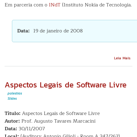
Em parceria com o
INdT
(Instituto Nokia de Tecnologia.
Data
19 de janeiro de 2008
Sob
Leia Mais
Des
par
a
pla
Aspectos Legais de Software Livre
Ma
palestras
Slides
Título:
Aspectos Legais de Software Livre
Autor:
Prof. Augusto Tavares Marcacini
Data:
30/11/2007
Local:
(Auditory Antonio Gilioli - Room A 247/262)