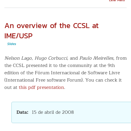
Pro
inte
lei
e
An overview of the CCSL at
sof
livr
IME/USP
con
um
Slides
esp
com
Nelson Lago
,
Hugo Corbucci
, and
Paulo Meirelles
, from
pro
the CCSL presented it to the community at the 9th
edition of the Fórum Internacional de Software Livre
(International Free software Forum). You can check it
out at
this pdf presentation
.
Data
15 de abril de 2008