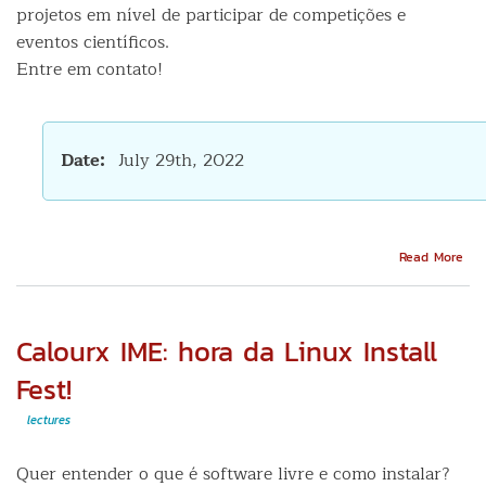
projetos em nível de participar de competições e
eventos científicos.
Entre em contato!
Date
July 29th, 2022
Abo
Read More
Ve
par
o
lad
Calourx IME: hora da Linux Install
Liv
da
Fest!
Forç
lectures
Quer entender o que é software livre e como instalar?