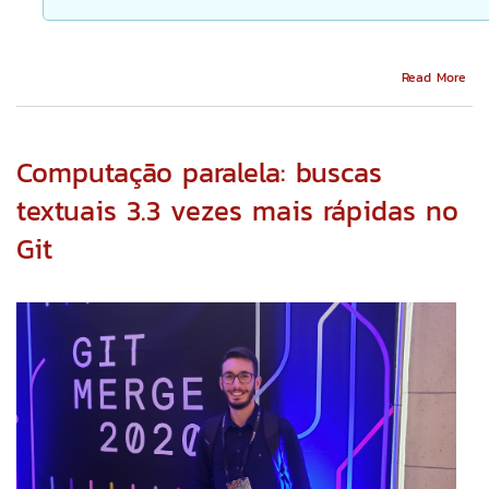
Abo
Read More
Web
abe
sob
Cid
Computação paralela: buscas
Inte
Int
textuais 3.3 vezes mais rápidas no
Ava
Git
e
Ciê
de
Dad