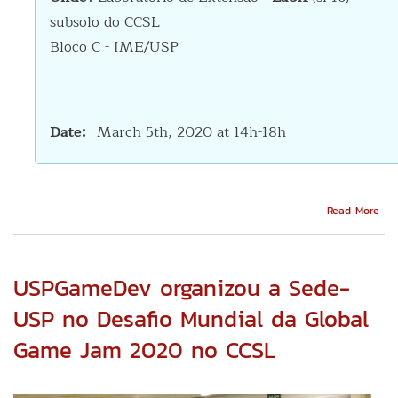
subsolo do CCSL
Bloco C - IME/USP
Date
March 5th, 2020 at 14h-18h
Abo
Read More
Cal
IME:
voc
pre
USPGameDev organizou a Sede-
de
Lin
USP no Desafio Mundial da Global
na
Game Jam 2020 no CCSL
sua
máq