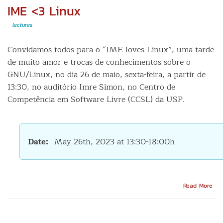
+
IME <3 Linux
MIT
Sen
lectures
City
Lab
Convidamos todos para o “IME loves Linux”, uma tarde
de muito amor e trocas de conhecimentos sobre o
GNU/Linux, no dia 26 de maio, sexta-feira, a partir de
13:30, no auditório Imre Simon, no Centro de
Competência em Software Livre (CCSL) da USP.
Date
May 26th, 2023 at 13:30-18:00h
Abo
Read More
IME
<3
Lin