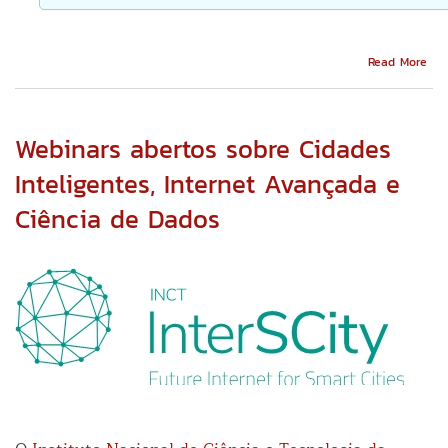
Abo
Read More
Cal
IME:
hor
da
Webinars abertos sobre Cidades
Lin
Inst
Inteligentes, Internet Avançada e
Fest
Ciência de Dados