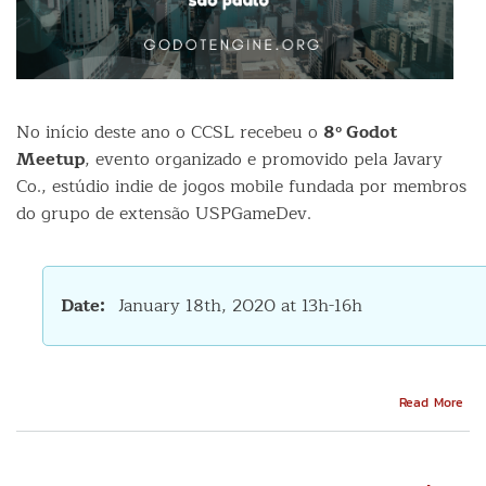
No início deste ano o CCSL recebeu o
8º Godot
Meetup
, evento organizado e promovido pela Javary
Co., estúdio indie de jogos mobile fundada por membros
do grupo de extensão USPGameDev.
Date
January 18th, 2020 at 13h-16h
Abo
Read More
Enc
de
des
de