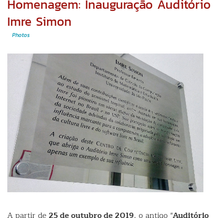
Homenagem: Inauguração Auditório
jog
em
Imre Simon
cód
abe
Photos
A partir de
25 de outubro de 2019
, o antigo "
Auditório