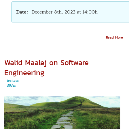
Date
December 8th, 2023 at 14:00h
Abo
Read More
NES
mon
ser
of
Walid Maalej on Software
lec
(or
Engineering
con
pro
lectures
Slides
by
FLU