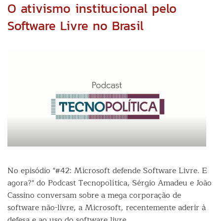
tex
O ativismo institucional pelo
3.3
vez
Software Livre no Brasil
mai
ráp
no
Git
No episódio "#42: Microsoft defende Software Livre. E
agora?" do Podcast Tecnopolítica, Sérgio Amadeu e João
Cassino conversam sobre a mega corporação de
software não-livre, a Microsoft, recentemente aderir à
defesa e ao uso do software livre.