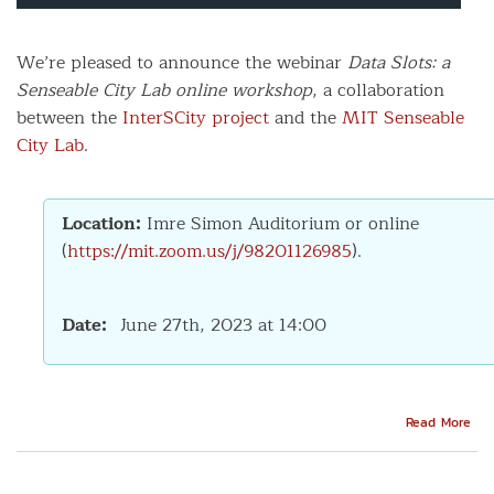
We’re pleased to announce the webinar
Data Slots: a
Senseable City Lab online workshop
, a collaboration
between the
InterSCity project
and the
MIT Senseable
City Lab
.
Location:
Imre Simon Auditorium or online
(
https://mit.zoom.us/j/98201126985
).
Date
June 27th, 2023 at 14:00
Abo
Read More
Con
web
Int