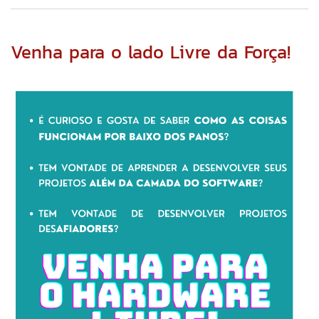
Ciê
Abe
e
Sof
Venha para o lado Livre da Força!
Liv