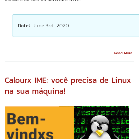
Date
June 3rd, 2020
Abo
Read More
O
ati
ins
pel
Calourx IME: você precisa de Linux
Sof
Liv
na sua máquina!
no
Bras