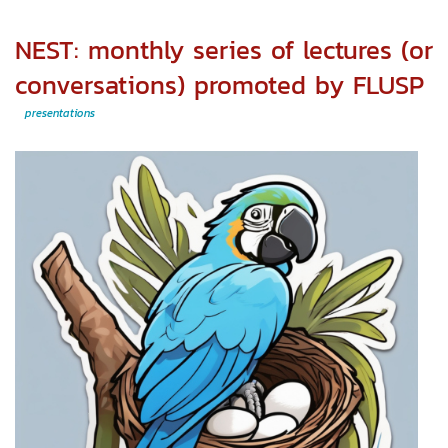
on
Res
NEST: monthly series of lectures (or
Sof
Eng
conversations) promoted by FLUSP
presentations