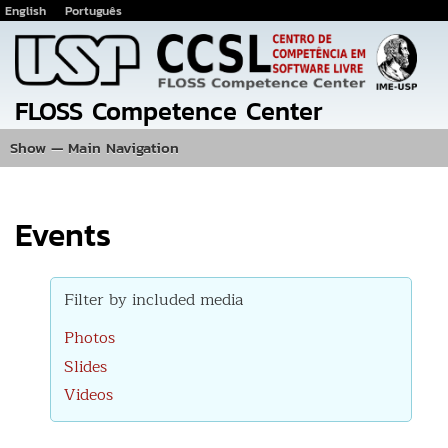
English
Português
Jump
to
main
content
FLOSS Competence Center
Show — Main Navigation
Main
Navigation
Home
Events
Photos
Projects
Publications
Team
Location
Events
Filter by included media
Photos
Slides
Videos