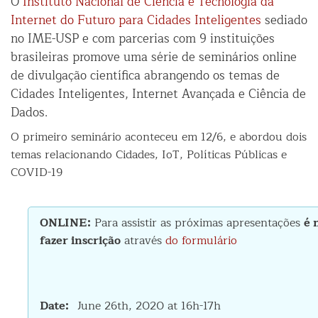
O
Instituto Nacional de Ciência e Tecnologia da
Internet do Futuro para Cidades Inteligentes
sediado
no IME-USP e com parcerias com 9 instituições
brasileiras promove uma série de seminários online
de divulgação científica abrangendo os temas de
Cidades Inteligentes, Internet Avançada e Ciência de
Dados.
O primeiro seminário aconteceu em 12/6, e abordou dois
temas relacionando Cidades, IoT, Políticas Públicas e
COVID-19
ONLINE:
Para assistir as próximas apresentações
é 
fazer inscrição
através
do formulário
Date
June 26th, 2020 at 16h-17h