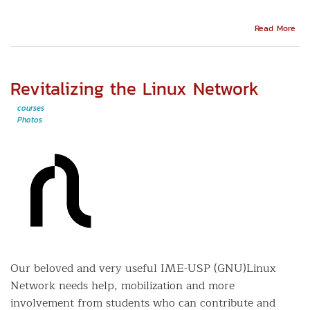
Abo
Read More
Wal
Maa
on
Sof
Revitalizing the Linux Network
Eng
courses
Photos
Our beloved and very useful IME-USP (GNU)Linux
Network needs help, mobilization and more
involvement from students who can contribute and