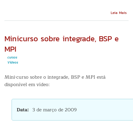
Sob
Leia Mais
Ciê
Abe
e
Sof
Minicurso sobre integrade, BSP e
Liv
MPI
cursos
Vídeos
Mini-curso sobre o integrade, BSP e MPI está
disponível em vídeo:
Data
3 de março de 2009