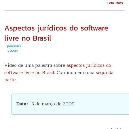
Sob
Leia Mais
Min
sob
int
BSP
Aspectos jurídicos do software
e
MPI
livre no Brasil
palestras
Vídeos
Vídeo de uma palestra sobre
aspectos jurídicos do
software livre no Brasil
. Continua em uma
segunda
parte
.
Data
3 de março de 2009
Sob