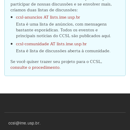
participar de nossas discussões e se envolver mais,
criamos duas listas de discussões:
ccsl-anuncios AT lists.ime.usp.br
Esta é uma lista de anúncios, com mensagens
bastante esporádicas. Todos os eventos e
principais notícias do CCSL são publicados aqui.
ccsl-comunidade AT lists.ime.usp.br
Esta é lista de discussões aberta à comunidade.
Se você quiser trazer seu projeto para o CCSL,
consulte o procedimento
.
Footer
ccsl@ime.usp.br
.
menu