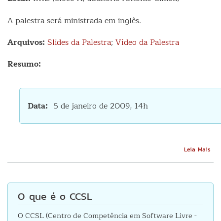
A palestra será ministrada em inglês.
Arquivos:
Slides da Palestra
;
Vídeo da Palestra
Resumo:
Data
5 de janeiro de 2009, 14h
Sob
Leia Mais
The
Bus
of
Op
O que é o CCSL
Sou
O CCSL (Centro de Competência em Software Livre -