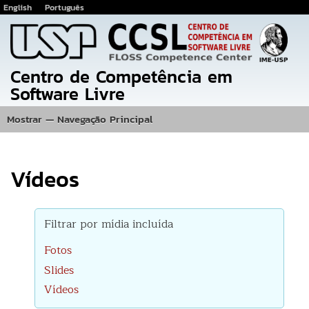
English
Português
Pular
para
o
conteúdo
Centro de Competência em
principal
Software Livre
Mostrar — Navegação Principal
Navegação
Principal
Inicio
Eventos
Fotos
Projetos
Publicações
Equipe
Localização
Vídeos
Filtrar por mídia incluída
Fotos
Slides
Vídeos