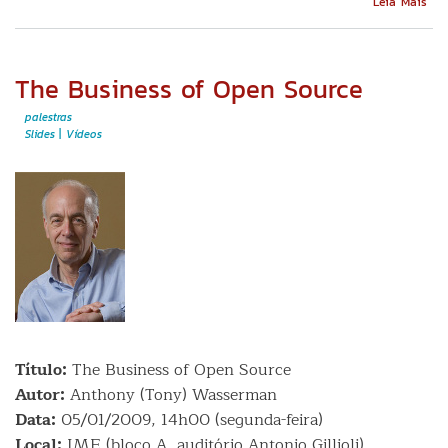
Leia Mais
Asp
jur
do
sof
The Business of Open Source
livr
no
palestras
Bras
Slides
Vídeos
Título:
The Business of Open Source
Autor:
Anthony (Tony) Wasserman
Data:
05/01/2009, 14h00 (segunda-feira)
Local:
IME (bloco A, auditório Antonio Gillioli)