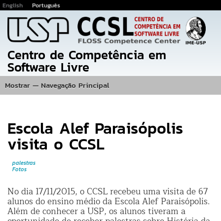
English
Português
Pular
para
o
conteúdo
Centro de Competência em
principal
Software Livre
Mostrar — Navegação Principal
Navegação
Principal
Inicio
Eventos
Fotos
Projetos
Publicações
Equipe
Localização
Escola Alef Paraisópolis
visita o CCSL
palestras
Fotos
No dia 17/11/2015, o CCSL recebeu uma visita de 67
alunos do ensino médio da Escola Alef Paraisópolis.
Além de conhecer a USP, os alunos tiveram a