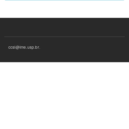
Footer
ccsl@ime.usp.br
.
menu