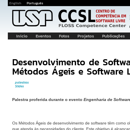
English
Português
Inicio
Eventos
Fotos
Projetos
Publicações
Navegação
Principal
Desenvolvimento de Softw
Métodos Ágeis e Software L
palestras
Slides
Palestra proferida durante o evento
Engenharia de Softwar
Os Métodos Ágeis de desenvolvimento de software têm como obj
que atenda às necessidades do cliente. Este objetivo é alcança