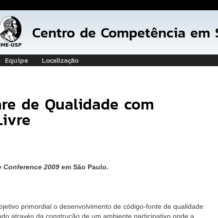
Pular
para
Centro de Competência em S
o
conteúdo
principal
Equipe
Localização
are de Qualidade com
ivre
e Conference 2009
em São Paulo.
etivo primordial o desenvolvimento de código-fonte de qualidade
ndo através da construção de um ambiente participativo onde a